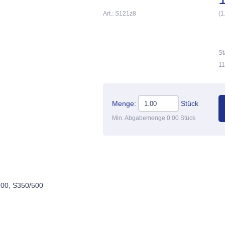
Art.: S121z8
(1
St
11
Menge:
Stück
Min. Abgabemenge 0.00 Stück
200, S350/500