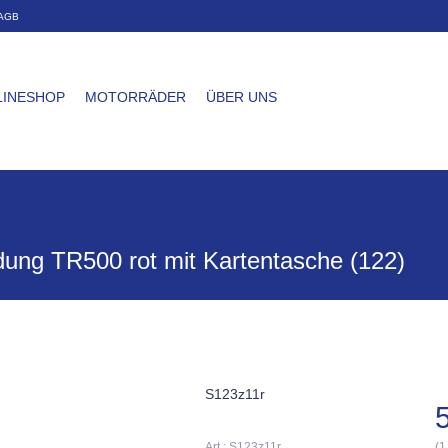
AGB
LINESHOP
MOTORRÄDER
ÜBER UNS
dung TR500 rot mit Kartentasche (122)
S123z11r
Art.: S123z11r
(1