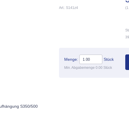
Art.: S141z4
(1
St
39
Menge:
Stück
Min. Abgabemenge 0.00 Stück
saufhängung S350/500