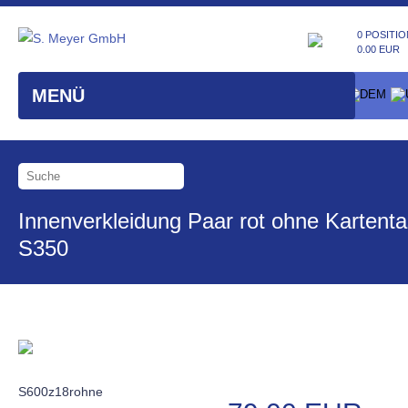
0 POSITIO
0.00 EUR
MENÜ
Innenverkleidung Paar rot ohne Kartent
S350
S600z18rohne