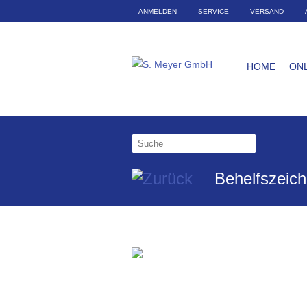
ANMELDEN
SERVICE
VERSAND
HOME
ON
Behelfszeich