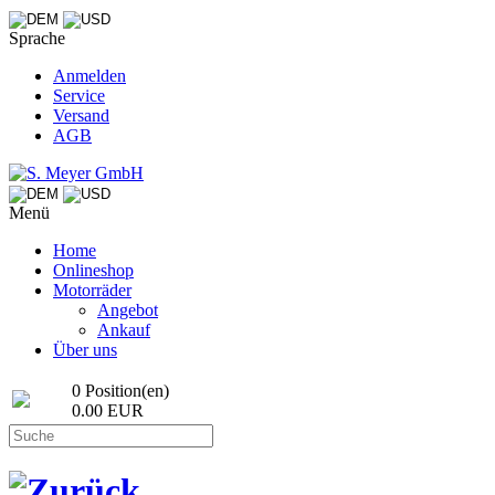
Sprache
Anmelden
Service
Versand
AGB
Menü
Home
Onlineshop
Motorräder
Angebot
Ankauf
Über uns
0 Position(en)
0.00 EUR