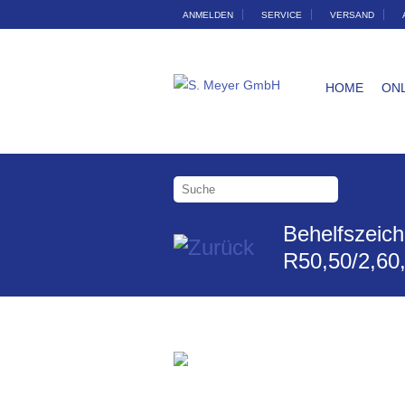
ANMELDEN
SERVICE
VERSAND
HOME
ON
Behelfszeic
R50,50/2,60