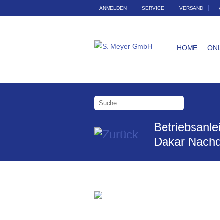
ANMELDEN
SERVICE
VERSAND
HOME
ON
Betriebsanl
Dakar Nachd