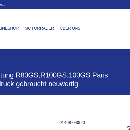
AGB
LINESHOP
MOTORRÄDER
ÜBER UNS
eitung R80GS,R100GS,100GS Paris
ruck gebraucht neuwertig
01409798980