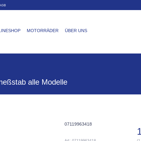
AGB
LINESHOP
MOTORRÄDER
ÜBER UNS
meßstab alle Modelle
07119963418
Art.: 07119963418
(1