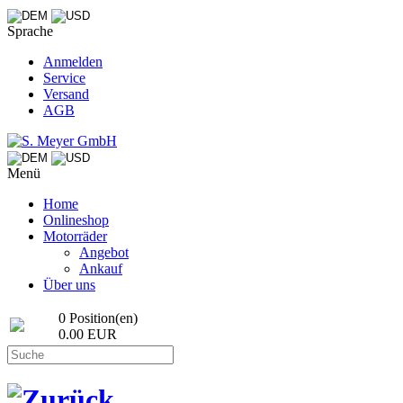
Sprache
Anmelden
Service
Versand
AGB
Menü
Home
Onlineshop
Motorräder
Angebot
Ankauf
Über uns
0 Position(en)
0.00 EUR