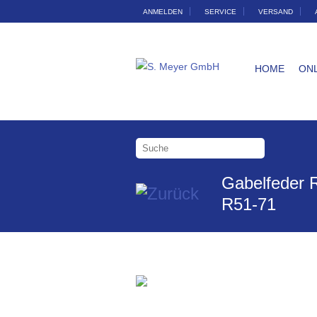
ANMELDEN
SERVICE
VERSAND
HOME
ON
Gabelfeder R
R51-71