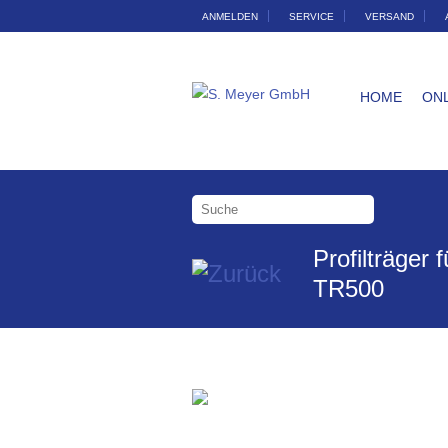
ANMELDEN
SERVICE
VERSAND
HOME
ON
Profilträger
TR500