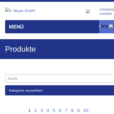
0 POSITIO
0.00 EUR
MENÜ
Produkte
Kategorie auswählen
1
2
3
4
5
6
7
8
9
10