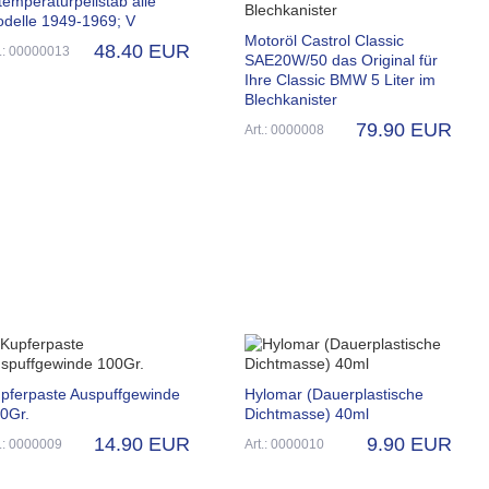
temperaturpeilstab alle
delle 1949-1969; V
Motoröl Castrol Classic
48.40 EUR
t.: 00000013
SAE20W/50 das Original für
Ihre Classic BMW 5 Liter im
Blechkanister
79.90 EUR
Art.: 0000008
pferpaste Auspuffgewinde
Hylomar (Dauerplastische
0Gr.
Dichtmasse) 40ml
14.90 EUR
9.90 EUR
t.: 0000009
Art.: 0000010