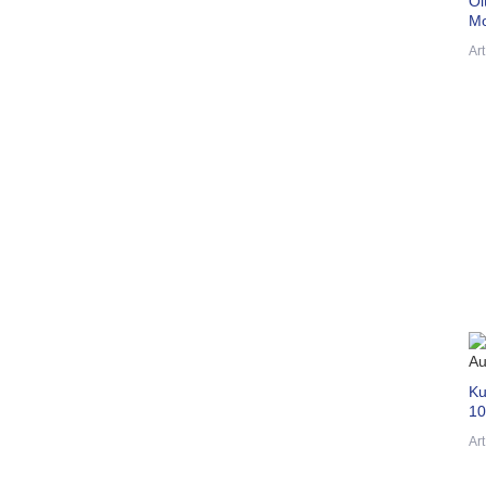
Öl
Mo
Ar
Ku
10
Ar