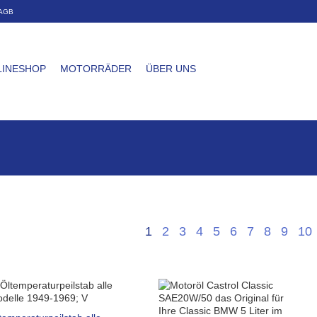
AGB
LINESHOP
MOTORRÄDER
ÜBER UNS
1
2
3
4
5
6
7
8
9
10