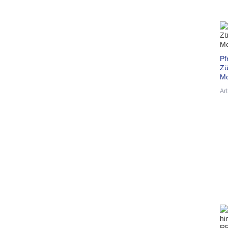
Pf
Zü
Mo
Ar