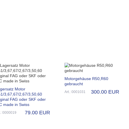
Motorgehäuse R50,R60
gebraucht
gersatz Motor
300.00 EUR
Art.: 0001031
1/3,67,67/2,67/3,50,60
iginal FAG oder SKF oder
C made in Swiss
79.00 EUR
t.: 0000019