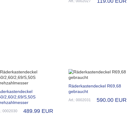
119.00 EUR
Art.: 0002027
Räderkastendeckel R69,68
derkastendeckel
gebraucht
0/2,60/2,69/S,50S
590.00 EUR
Art.: 0002031
rehzahlmesser
489.99 EUR
t.: 0002030