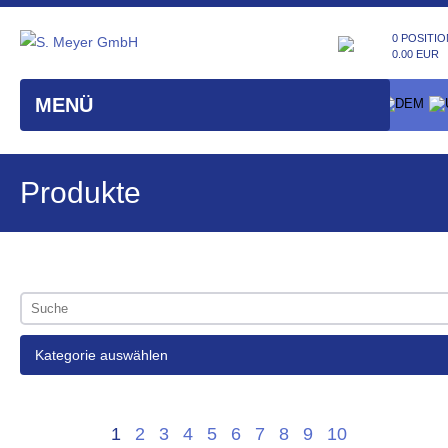
0 POSITIO
0.00 EUR
MENÜ
Produkte
Kategorie auswählen
1
2
3
4
5
6
7
8
9
10