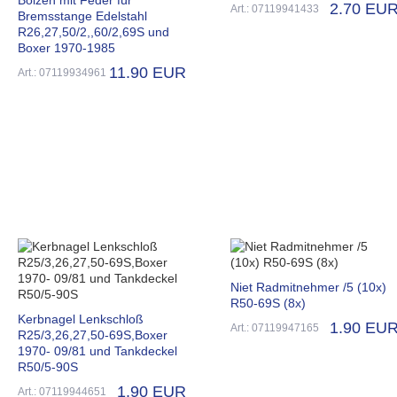
2.70 EU
Art.: 07119941433
Bremsstange Edelstahl
R26,27,50/2,,60/2,69S und
Boxer 1970-1985
11.90 EUR
Art.: 07119934961
Niet Radmitnehmer /5 (10x)
R50-69S (8x)
Kerbnagel Lenkschloß
1.90 EU
Art.: 07119947165
R25/3,26,27,50-69S,Boxer
1970- 09/81 und Tankdeckel
R50/5-90S
1.90 EUR
Art.: 07119944651