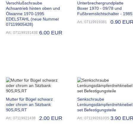
Verschlußschraube
Unterbrechergrundplatte
Achsantrieb hinten oben und
Boxer 1970 - 09/78 und
Ölwanne 1970-1995
Fußbremslichtschalter - 1985
EDELSTAHL (neue Nummer
0.90 EU
Art.: 07119919381
07119905428)
6.00 EUR
Art.: 07119919143E
Mutter für Bügel schwarz
Senkschraube
oder chrom an Sitzbank
Lenkungsdämpferdrehknebel
90S,RS,RT
set Befestigungsteile
2.00 EUR
3.90 EU
Art.: 07119921438
Art.: 07119928103S