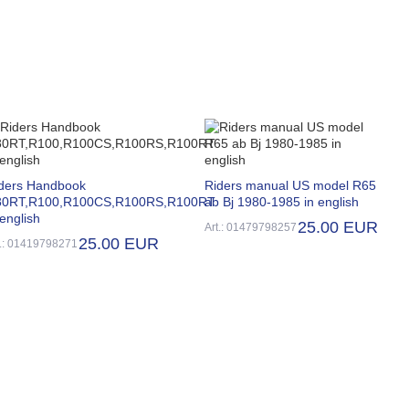
ders Handbook
Riders manual US model R65
80RT,R100,R100CS,R100RS,R100RT
ab Bj 1980-1985 in english
 english
25.00 EUR
Art.: 01479798257
25.00 EUR
t.: 01419798271