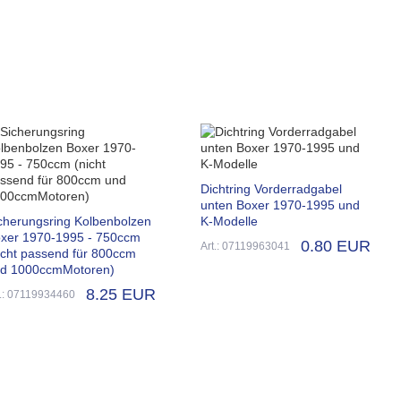
Dichtring Vorderradgabel
unten Boxer 1970-1995 und
cherungsring Kolbenbolzen
K-Modelle
xer 1970-1995 - 750ccm
0.80 EUR
Art.: 07119963041
icht passend für 800ccm
d 1000ccmMotoren)
8.25 EUR
t.: 07119934460