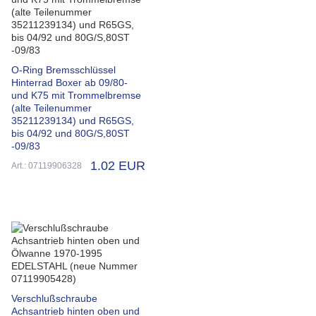
O-Ring Bremsschlüssel
Hinterrad Boxer ab 09/80-
und K75 mit Trommelbremse
(alte Teilenummer
35211239134) und R65GS,
bis 04/92 und 80G/S,80ST
-09/83
1.02 EUR
Art.: 07119906328
Verschlußschraube
Achsantrieb hinten oben und