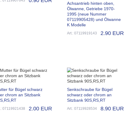
0.90 EUR
t.: 07119907643
Achsantrieb hinten oben,
Ölwanne, Getriebe 1970-
1995 (neue Nummer
07119905428) und Ölwanne
K Modelle
2.90 EUR
Art.: 07119919143
tter für Bügel schwarz
Senkschraube für Bügel
er chrom an Sitzbank
schwarz oder chrom an
S,RS,RT
Sitzbank 90S,RS,RT
2.00 EUR
8.90 EUR
t.: 07119921438
Art.: 07119928534