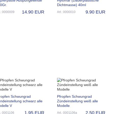
pferpaste Auspuffgewinde
Hylomar (Dauerplastische
0Gr.
Dichtmasse) 40ml
14.90 EUR
9.90 EUR
t.: 0000009
Art.: 0000010
ropfen Schwungrad
Pfropfen Schwungrad
ndeinstellung schwarz alle
Zündeinstellung weiß alle
delle V
Modelle
1.95 EUR
2.50 EUR
t.: 0001106
Art.: 0001106a