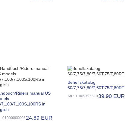
Behelfskatalog
60/7,75/7,80/7,60T,75/T,80RT
ndbuch/Riders manual US
39.90 EUR
Art.: 01009796610
dels
/7,100/7,100S,100RS in
glish
24.89 EUR
t.: 01000000005