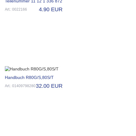
Teilenummer 11 12 1 336 872
4.90 EUR
Art.: 0022166
Handbuch R80G/S,80S/T
32.00 EUR
Art.: 01409798280