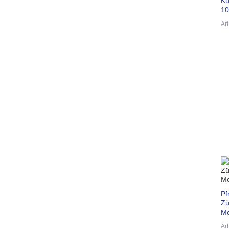
Ku
10
Ar
Pf
Zü
Mo
Ar