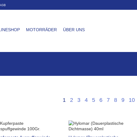
AGB
LINESHOP
MOTORRÄDER
ÜBER UNS
1
2
3
4
5
6
7
8
9
10