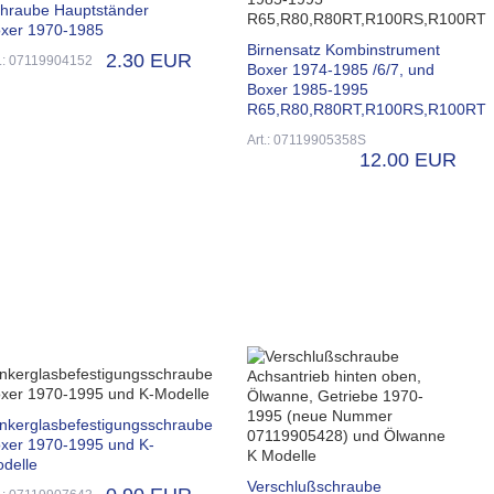
hraube Hauptständer
xer 1970-1985
Birnensatz Kombinstrument
2.30 EUR
t.: 07119904152
Boxer 1974-1985 /6/7, und
Boxer 1985-1995
R65,R80,R80RT,R100RS,R100RT
Art.: 07119905358S
12.00 EUR
inkerglasbefestigungsschraube
xer 1970-1995 und K-
delle
Verschlußschraube