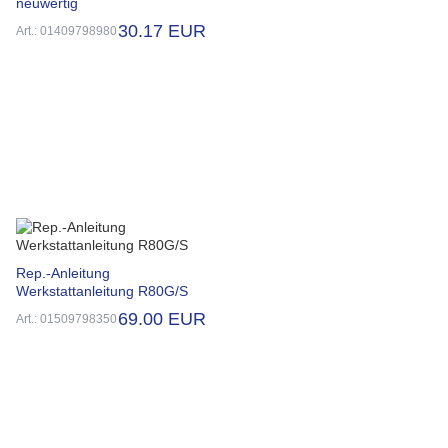
neuwertig
30.17 EUR
Art.: 01409798980
Rep.-Anleitung
Werkstattanleitung R80G/S
69.00 EUR
Art.: 01509798350