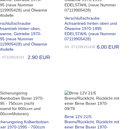
Verschlußschraube
rschlußschraube
Achsantrieb hinten oben und
hsantrieb hinten oben,
Ölwanne 1970-1995
wanne, Getriebe 1970-
EDELSTAHL (neue Nummer
95 (neue Nummer
07119905428)
119905428) und Ölwanne
6.00 EUR
Art.: 07119919143E
Modelle
2.90 EUR
t.: 07119919143
Birne 12V 21/5
cherungsring Kolbenbolzen
Brems/Rücklicht, Rücklicht mit
xer 1970-1995 - 750ccm
einer Birne Boxer 1970-