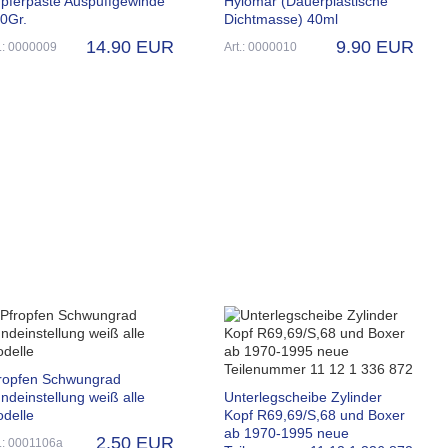
pferpaste Auspuffgewinde
Hylomar (Dauerplastische
0Gr.
Dichtmasse) 40ml
14.90 EUR
9.90 EUR
t.: 0000009
Art.: 0000010
ropfen Schwungrad
ndeinstellung weiß alle
Unterlegscheibe Zylinder
delle
Kopf R69,69/S,68 und Boxer
ab 1970-1995 neue
2.50 EUR
t.: 0001106a