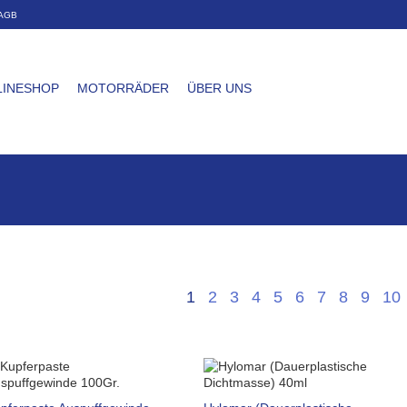
AGB
LINESHOP
MOTORRÄDER
ÜBER UNS
1
2
3
4
5
6
7
8
9
10