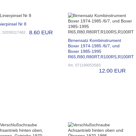
nierpinsel Nr 8
8.60 EUR
t.: 02030117482
Birnensatz Kombinstrument
Boxer 1974-1985 /6/7, und
Boxer 1985-1995
R65,R80,R80RT,R100RS,R100RT
Art.: 07119905358S
12.00 EUR