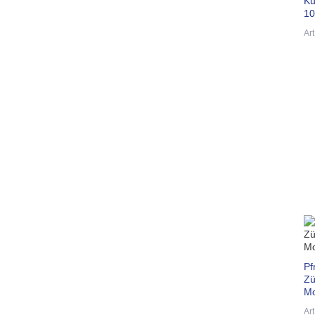
Ku
10
Ar
Pf
Zü
Mo
Ar