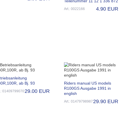
Teilenummer 11 12 1 336 872
4.90 EUR
Art.: 0022166
triebsanleitung
0R,100R, ab Bj. 93
Riders manual US models
R100GS Ausgabe 1991 in
29.00 EUR
t.: 01409799070
english
29.90 EUR
Art.: 01479798987