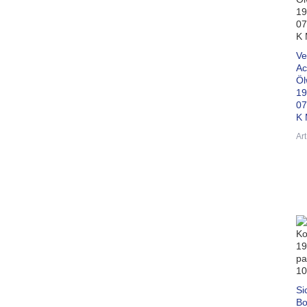
Ve
Ac
Öl
19
07
K 
Ar
Si
Bo