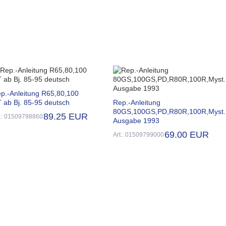
p.-Anleitung R65,80,100
 ab Bj. 85-95 deutsch
Rep.-Anleitung
80GS,100GS,PD,R80R,100R,Myst.
89.25 EUR
t.: 01509798860
Ausgabe 1993
69.00 EUR
Art.: 01509799000