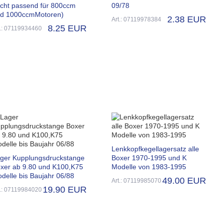
icht passend für 800ccm
09/78
d 1000ccmMotoren)
2.38 EUR
Art.: 07119978384
8.25 EUR
t.: 07119934460
Lenkkopfkegellagersatz alle
ger Kupplungsdruckstange
Boxer 1970-1995 und K
xer ab 9.80 und K100,K75
Modelle von 1983-1995
delle bis Baujahr 06/88
49.00 EUR
Art.: 07119985070
19.90 EUR
t.: 07119984020