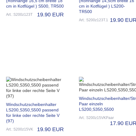
(Rohrlänge 16,5 cm breite 18
(Rohrlänge 14,5cm breite 16
cm in Kotflügel ) S500, TR500
cm in Kotflügel ) LS200-
TR500
19.90 EUR
Art.: S200z123T
19.90 EU
Art.: S200z123T.1
Windschutzscheibenhalter/St
Paar einzeln
Windschutzscheibenhalter
LS200,S350,S500
LS200,S350,S500 passend
für linke oder rechte Seite V
Art.: S200z15VKPaar
(97)
17.90 EU
19.90 EUR
Art.: S200z15VK