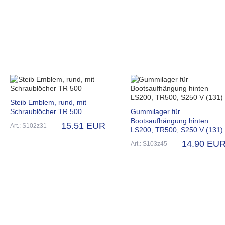
Steib Emblem, rund, mit
Schraublöcher TR 500
Gummilager für
Bootsaufhängung hinten
15.51 EUR
Art.: S102z31
LS200, TR500, S250 V (131)
14.90 EU
Art.: S103z45