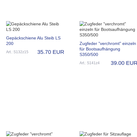
Gepäckschiene Alu Steib LS
200
Zugfeder "verchromt" einzeln
für Bootsaufhängung
35.70 EUR
Art.: S132z15
S350/500
39.00 EU
Art.: S141z4