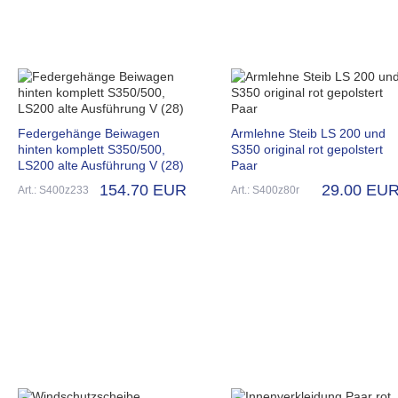
Federgehänge Beiwagen
Armlehne Steib LS 200 und
hinten komplett S350/500,
S350 original rot gepolstert
LS200 alte Ausführung V (28)
Paar
154.70 EUR
29.00 EU
Art.: S400z233
Art.: S400z80r