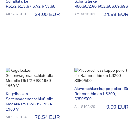
Schaftstärke
Schaftstärke
R51/2,51/3,67,67/2,67/3,68
R50,50/2,60,60/2,50S,69,69S
24.00 EUR
24.99 EU
Art.: 9020181
Art.: 9020182
Aluverschlusskappe poliert fü
Kugelbolzen
Rahmen hinten LS200,
Seitenwagenanschluß alle
S350/500
Modelle R51/2-69S 1950-
9.90 EU
Art.: S102z29
1969 V
78.54 EUR
Art.: 9020184