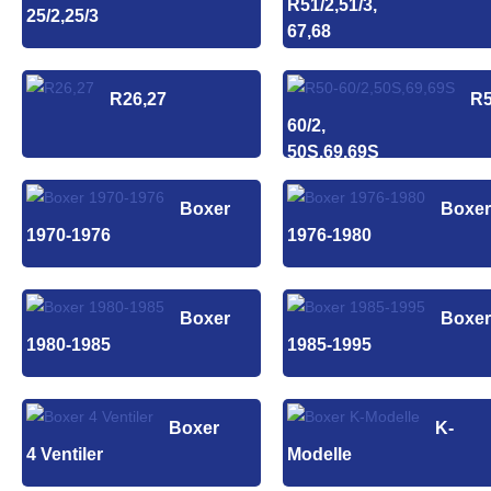
R51/2,51/3,
25/2,25/3
67,68
R26,27
R5
60/2,
50S,69,69S
Boxer
Boxer
1970-1976
1976-1980
Boxer
Boxer
1980-1985
1985-1995
Boxer
K-
4 Ventiler
Modelle