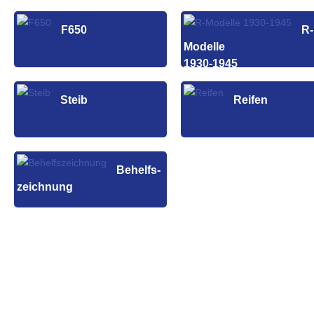
F650
R-
Modelle
1930-1945
Steib
Reifen
Behelfs-
zeichnung